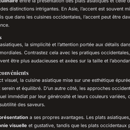
ulinaire
entre la présentation des plats asiatiques et celle 
des distinctions intrigantes. En Asie, l’accent est souvent m
ndis que dans les cuisines occidentales, l’accent peut être da
ence.
s
asiatiques, la simplicité et l’attention portée aux détails dan
mordiales. Contrastez cela avec les pratiques occidentales,
ent être plus audacieuses et axées sur la taille et l’abonda
nconvénients
t visuel, la cuisine asiatique mise sur une esthétique épuré
t serein et équilibré. D’un autre côté, les approches occiden
visuel immédiat par leur générosité et leurs couleurs variées, 
 subtilité des saveurs.
 présentation
a ses propres avantages. Les plats asiatiques
nie visuelle
et gustative, tandis que les plats occidentaux 