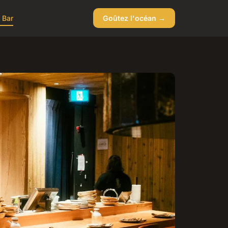
 Bar
Goûtez l'océan →