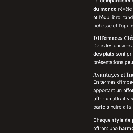
La
comparaison c
du monde
révèle 
et l’équilibre, ta
richesse et l’opul
Différences Clé
Dans les cuisines 
des plats
sont pri
présentations peuv
Avantages et I
En termes d’impac
apportant un effe
offrir un attrait 
parfois nuire à la
Chaque
style de
offrent une
harmo