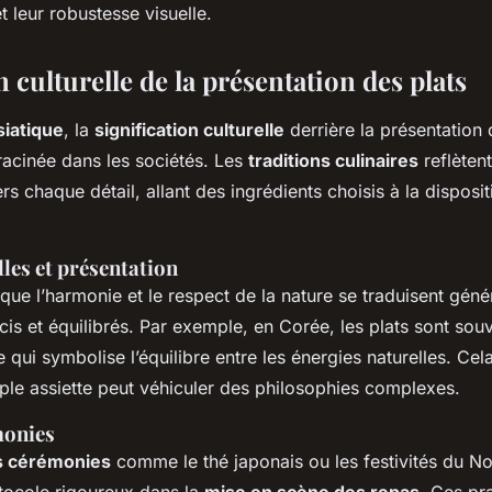
t leur robustesse visuelle.
n culturelle de la présentation des plats
siatique
, la
signification culturelle
derrière la présentation 
acinée dans les sociétés. Les
traditions culinaires
reflèten
rs chaque détail, allant des ingrédients choisis à la disposit
lles et présentation
 que l’harmonie et le respect de la nature se traduisent gén
is et équilibrés. Par exemple, en Corée, les plats sont sou
 qui symbolise l’équilibre entre les énergies naturelles. Ce
le assiette peut véhiculer des philosophies complexes.
monies
es cérémonies
comme le thé japonais ou les festivités du No
tocole rigoureux dans la
mise en scène des repas
. Ces pr