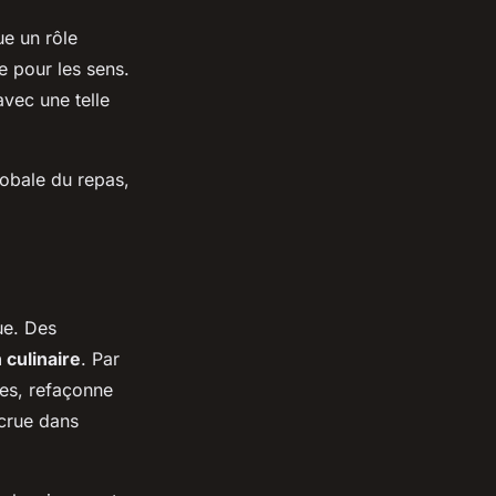
ue un rôle
e pour les sens.
avec une telle
lobale du repas,
ue. Des
 culinaire
. Par
res, refaçonne
ccrue dans