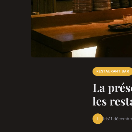
RESTAURANT BAR
La prés
les res
I
Iris
11 décembr