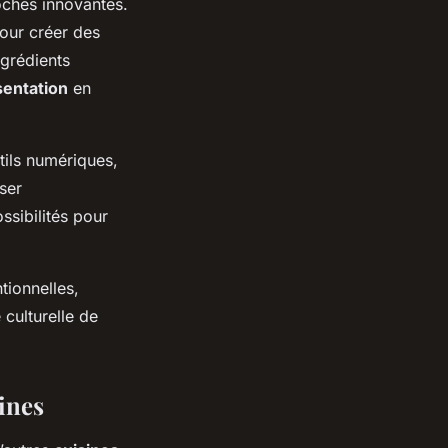
roches innovantes.
pour créer des
ngrédients
sentation
en
utils numériques,
ser
ssibilités pour
tionnelles,
 culturelle de
ines