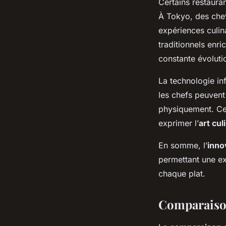
Certains restaura
À Tokyo, des chef
expériences culin
traditionnels enr
constante évoluti
La technologie inf
les chefs peuvent
physiquement. Cet
exprimer l’
art cul
En somme, l’
inno
permettant une ex
chaque plat.
Comparaison