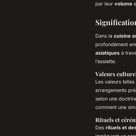
par leur
volume
e
Significatio
Dans la
cuisine a
profondément enr
asiatiques
à trave
l’assiette.
Valeurs culture
Les valeurs telles
arrangements préc
selon une doctrine
comment une simp
Rituels et céré
Des
rituels et d
impliquent un pro