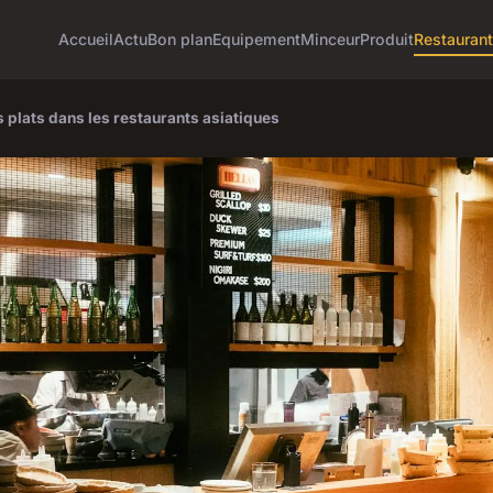
Accueil
Actu
Bon plan
Equipement
Minceur
Produit
Restaurant
 plats dans les restaurants asiatiques