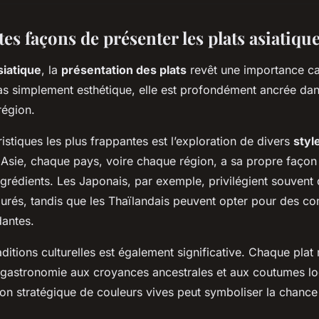
tes façons de présenter les plats asiatiqu
siatique
, la
présentation des plats
revêt une importance cap
s simplement esthétique, elle est profondément ancrée da
région.
istiques les plus frappantes est l’exploration de divers
styl
 Asie, chaque pays, voire chaque région, a sa propre façon
ngrédients. Les Japonais, par exemple, privilégient souven
purés, tandis que les Thaïlandais peuvent opter pour des c
dantes.
aditions culturelles est également significative. Chaque plat
 la gastronomie aux croyances ancestrales et aux coutumes lo
tion stratégique de couleurs vives peut symboliser la chance 