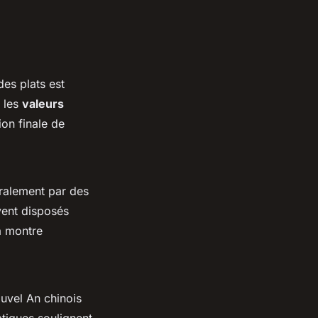
des plats est
t les
valeurs
ion finale de
éralement par des
vent disposés
la montre
uvel An chinois
atiques soulignent