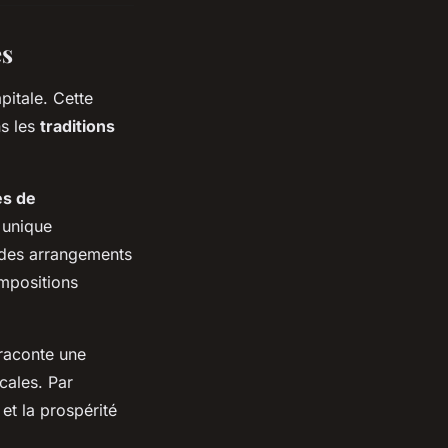
es
itale. Cette
ns les
traditions
es de
 unique
t des arrangements
ompositions
 raconte une
cales. Par
et la prospérité