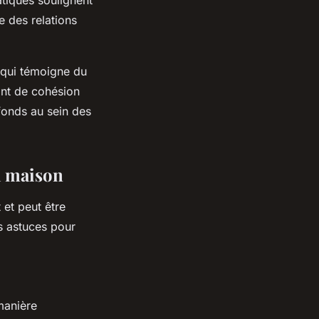
e des relations
 qui témoigne du
sant de cohésion
ofonds au sein des
la maison
 et peut être
s astuces pour
 manière