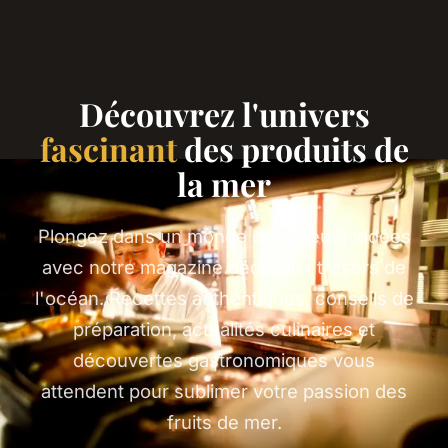
Découvrez l'univers
fascinant
des produits de
la mer
Plongez dans un monde de saveurs iodées
avec notre magazine dédié aux trésors de
l'océan. Recettes authentiques, conseils de
préparation, actualités culinaires et
découvertes gastronomiques vous
attendent pour sublimer votre passion des
fruits de mer.